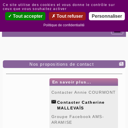
Panneau de gestion des cookies
Ce site utilise des cookies et vous donne le contrôle sur
ceux que vous souhaitez activer
Tout accepter
Tout refuser
Personnaliser
Politique de confidentialité
Nos propositions de contact
En savoir plus...
Contacter Annie COURMONT
Contacter Catherine
MALLEVAÏS
Groupe Facebook AMS-
ARAMISE