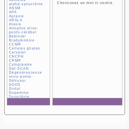
Choisissez un mot ci-contre.
alpha-synucléine
ANSM
APA
Apraxie
ARSLA
Ataxie
Atrophie olivo-
ponto-cérébel
Babinski
Bradykinésie
CCMR
Cellules gliales
Cervelet
CNCPH
CRMR
Cytoplasme
Dat-SCAN
Dégénérescence
olivo-ponto-
Détrusor
DGOS
Distal
Dopamine
Dysarthrie
Dysautomie
Dysfonction
oculomotrice
Dyskinésie
Dysphagie
Dystonies
EURORDIS
extrapyramidal