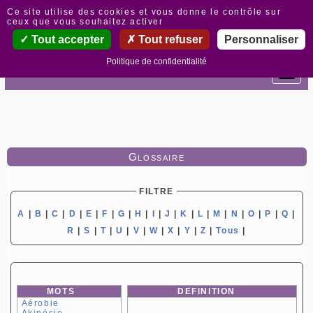
Panneau de gestion des cookies
Ce site utilise des cookies et vous donne le contrôle sur
ceux que vous souhaitez activer
Tout accepter
Tout refuser
Personnaliser
Politique de confidentialité
Glossaire
FILTRE
A
|
B
|
C
|
D
|
E
|
F
|
G
|
H
|
I
|
J
|
K
|
L
|
M
|
N
|
O
|
P
|
Q
|
R
|
S
|
T
|
U
|
V
|
W
|
X
|
Y
|
Z
|
Tous
|
MOTS
DEFINITION
Aérobie
Akinésie