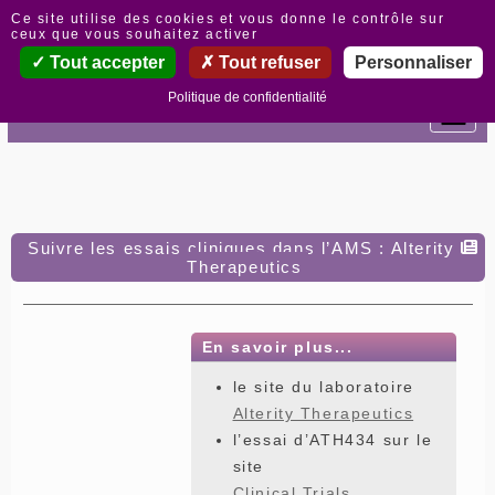
Panneau de gestion des cookies
Ce site utilise des cookies et vous donne le contrôle sur
ceux que vous souhaitez activer
Tout accepter
Tout refuser
Personnaliser
Politique de confidentialité
Suivre les essais cliniques dans l’AMS : Alterity
Therapeutics
En savoir plus...
le site du laboratoire
Alterity Therapeutics
l’essai d’ATH434 sur le
site
Clinical Trials