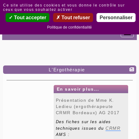
Panneau de gestion des cookies
Ce site utilise des cookies et vous donne le contrôle sur
ceux que vous souhaitez activer
Tout accepter
Tout refuser
Personnaliser
Politique de confidentialité
L'Ergothérapie
En savoir plus...
Présentation de Mme K.
Ledieu (ergothérapeute
CRMR Bordeaux) AG 2017
Des fiches sur les aides
CRMR
techniques issues du
AMS :