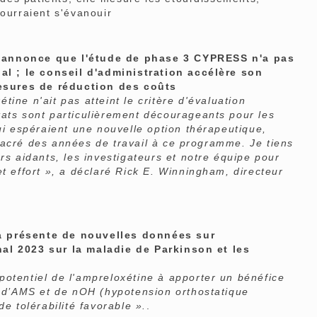
pourraient s'évanouir
annonce que l'étude de phase 3 CYPRESS n'a pas
pal ; le conseil d'administration accélère son
sures de réduction des coûts
ne n'ait pas atteint le critère d'évaluation
tats sont particulièrement décourageants pour les
ui espéraient une nouvelle option thérapeutique,
sacré des années de travail à ce programme. Je tiens
rs aidants, les investigateurs et notre équipe pour
t effort », a déclaré Rick E. Winningham, directeur
 présente de nouvelles données sur
al 2023 sur la maladie de Parkinson et les
otentiel de l'ampreloxétine à apporter un bénéfice
s d’AMS et de nOH (hypotension orthostatique
e tolérabilité favorable ».
.