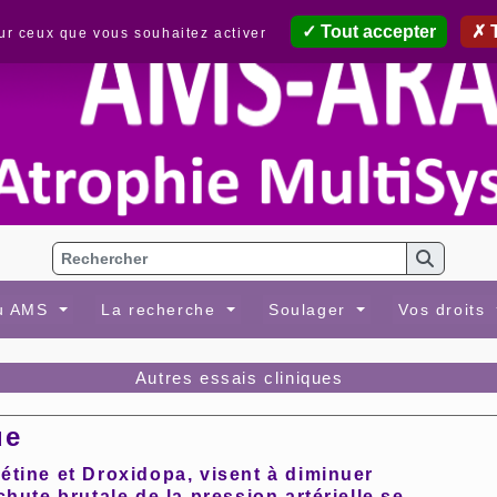
Tout accepter
T
sur ceux que vous souhaitez activer
au AMS
La recherche
Soulager
Vos droits
Autres essais cliniques
ue
étine et Droxidopa, visent à diminuer
hute brutale de la pression artérielle se