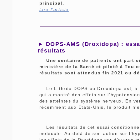
principal.
Lire l’article
► DOPS-AMS (Droxidopa) : essai
résultats
Une centaine de patients ont particip
ministère de la Santé et piloté à Toul
résultats sont attendus fin 2021 ou d
Le L-thréo DOPS ou Droxidopa est, à l’o
qui a montré des effets sur l’hypotensio
des atteintes du système nerveux. En ve
récemment aux Etats-Unis, le produit n’
Les résultats de cet essai conditionner
molécule. Au-delà de son action sur l’hy
les effets de la Droxidopa sur d’autres