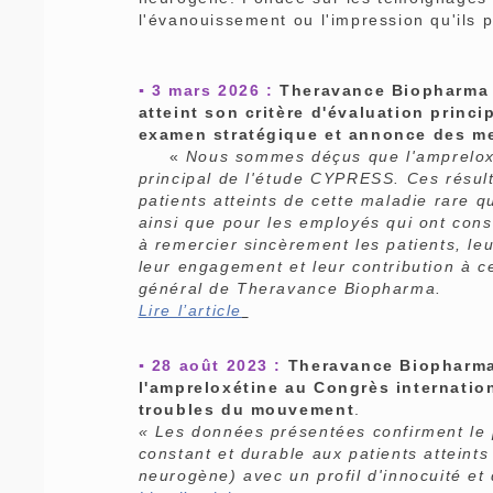
l'évanouissement ou l'impression qu'ils 
▪ 3 mars 2026 :
Theravance Biopharma 
atteint son critère d'évaluation princi
examen stratégique et annonce des me
«
Nous sommes déçus que l'ampreloxéti
principal de l'étude CYPRESS. Ces résul
patients atteints de cette maladie rare q
ainsi que pour les employés qui ont con
à remercier sincèrement les patients, leu
leur engagement et leur contribution à ce
général de Theravance Biopharma.
Lire l’article
▪ 28 août 2023 :
Theravance Biopharma
l'ampreloxétine au Congrès internation
troubles du mouvement
.
« Les données présentées confirment le p
constant et durable aux patients atteint
neurogène) avec un profil d'innocuité et d