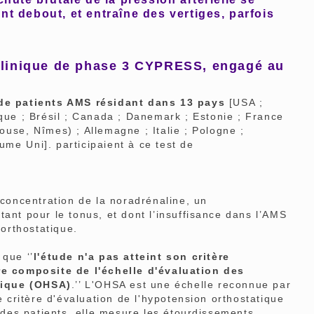
t debout, et entraîne des vertiges, parfois
clinique de phase 3
CYPRESS, engagé au
de patients AMS résidant dans 13 pays
[USA ;
ique ; Brésil ; Canada ; Danemark ; Estonie ; France
ouse, Nîmes) ; Allemagne ; Italie ; Pologne ;
me Uni]. participaient à ce test de
oncentration de la noradrénaline, un
tant pour le tonus, et dont l’insuffisance dans l’AMS
n orthostatique.
que ‘’
l'étude n'a pas atteint son critère
ore composite de l'échelle d'évaluation des
tique (OHSA)
.’’ L'OHSA est une échelle reconnue par
critère d'évaluation de l'hypotension orthostatique
es patients, elle mesure les étourdissements,