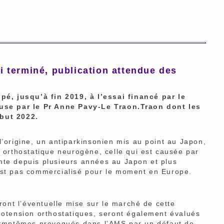
 terminé, publication attendue des
é, jusqu’à fin 2019, à l’essai financé par le
ouse par le Pr Anne Pavy-Le Traon.Traon dont les
ébut 2022.
rigine, un antiparkinsonien mis au point au Japon,
n orthostatique neurogène, celle qui est causée par
nte depuis plusieurs années au Japon et plus
est pas commercialisé pour le moment en Europe.
ont l’éventuelle mise sur le marché de cette
potension orthostatiques, seront également évalués
 symptômes provoqués dans l’AMS par un défaut de