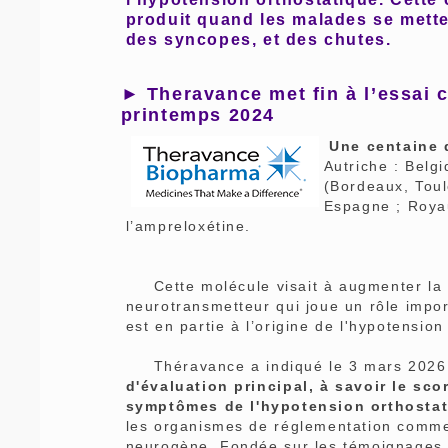
produit quand les malades se metten
des syncopes, et des chutes.
► Theravance met fin à l’essai 
printemps 2024
Une centaine 
Autriche : Belg
(Bordeaux, Toul
Espagne ; Royau
l’ampreloxétine.
Cette molécule visait à augmenter la c
neurotransmetteur qui joue un rôle impor
est en partie à l’origine de l'hypotensio
Théravance a indiqué le 3 mars 2026 
d'évaluation principal, à savoir le sc
symptômes de l'hypotension orthosta
les organismes de réglementation comme 
neurogène. Fondée sur les témoignages d