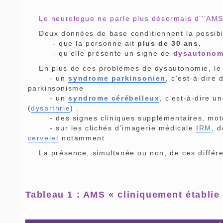
Le neurologue ne parle plus désormais d’’’AMS pr
Deux données de base conditionnent la possibili
- que la personne ait
plus de 30 ans
,
- qu’elle présente un signe de
dysautonom
En plus de ces problèmes de dysautonomie, le 
- un
syndrome parkinsonien
, c’est-à-dire
parkinsonisme
- un
syndrome cérébelleux
, c’est-à-dire u
(
dysarthrie
) .
- des signes cliniques supplémentaires, moteur
- sur les clichés d’imagerie médicale
IRM
, 
cervelet
notamment
La présence, simultanée ou non, de ces différent
Tableau 1 : AMS « cliniquement établie