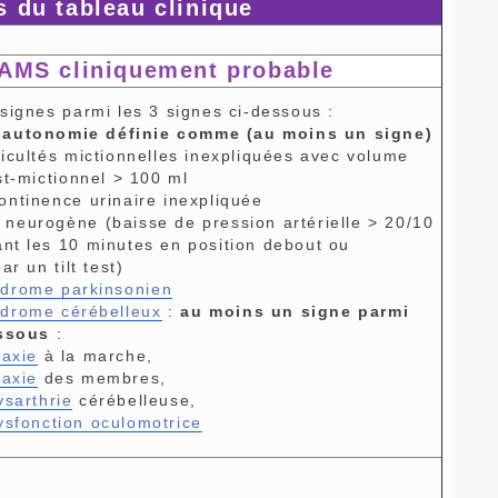
du tableau clinique
AMS cliniquement probable
signes parmi les 3 signes ci-dessous :
autonomie définie comme
(au moins un signe)
tés mictionnelles inexpliquées avec volume
st-mictionnel > 100 ml
nence urinaire inexpliquée
gène (baisse de pression artérielle > 20/10
t les 10 minutes en position debout ou
ar un tilt test)
drome parkinsonien
drome cérébelleux
:
au moins un signe parmi
essous
:
taxie
à la marche,
taxie
des membres,
ysarthrie
cérébelleuse,
ysfonction oculomotrice