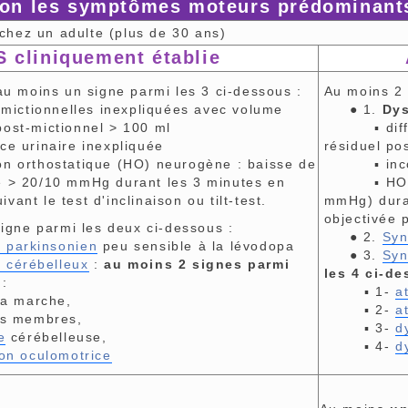
on les symptômes moteurs prédominants 
chez un adulte (plus de 30 ans)
 cliniquement établie
au moins un signe parmi les 3 ci-dessous :
Au moins 2 
mictionnelles inexpliquées avec volume
● 1.
Dys
 post-mictionnel > 100 ml
▪ difficul
e urinaire inexpliquée
résiduel po
 orthostatique (HO) neurogène : baisse de
▪ inconti
le > 20/10 mmHg durant les 3 minutes en
▪ HO neuro
vant le test d'inclinaison ou tilt-test.
mmHg) duran
objectivée p
igne parmi les deux ci-dessous :
● 2.
Syn
 parkinsonien
peu sensible à la lévodopa
● 3.
Syn
 cérébelleux
:
au moins 2 signes parmi
les 4 ci-d
:
▪ 1-
a
la marche,
▪ 2-
a
s membres,
▪ 3-
d
e
cérébelleuse,
▪ 4-
d
ion oculomotrice