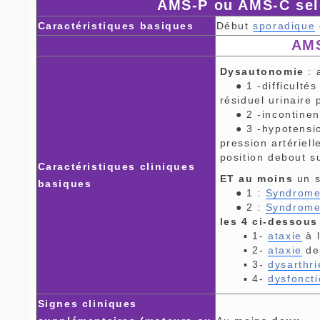
AMS-P ou AMS-C sel
Caractéristiques basiques
Début
sporadique
AMS
Dysautonomie
: 
● 1 -difficultés 
résiduel urinaire
● 2 -incontinenc
● 3 -hypotension
pression artériel
position debout sui
Caractéristiques cliniques
ET au moins
un s
basiques
● 1 :
Syndrome
● 2 :
Syndrome
les 4 ci-dessous
▪ 1-
ataxie
à 
▪ 2-
ataxie
de
▪ 3-
dysarthri
▪ 4-
dysfonct
Signes cliniques