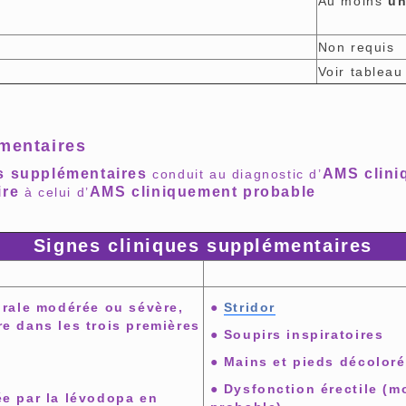
Au moins
u
Non requis
Voir tableau
émentaires
s supplémentaires
AMS clini
conduit au diagnostic d’
ire
AMS cliniquement probable
à celui d’
Signes cliniques supplémentaires
urale modérée ou sévère,
●
Stridor
e dans les trois premières
● Soupirs inspiratoires
● Mains et pieds décoloré
● Dysfonction érectile (
ée par la lévodopa en