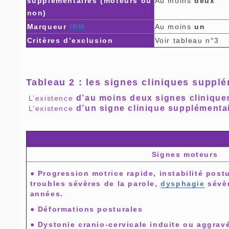
supplémentaires (moteurs ou
Au moins
deux
non)
Marqueur
IRM
Au moins
un
Critères d’exclusion
Voir tableau n°3
Tableau 2 : les signes cliniques suppl
d’au moins deux signes clinique
L’existence
d’un signe clinique supplémenta
L’existence
Signes moteurs
● Progression motrice rapide, instabilité post
troubles sévères de la parole,
dysphagie
sévèr
années.
● Déformations posturales
● Dystonie cranio-cervicale induite ou aggrav