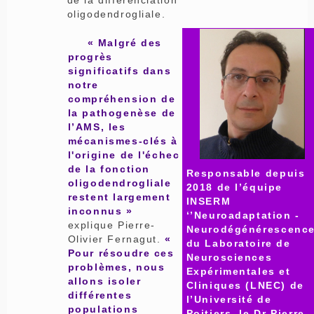
de la différenciation
oligodendrogliale.
« Malgré des
progrès
significatifs dans
notre
compréhension de
la pathogenèse de
l’AMS, les
mécanismes-clés à
l'origine de l'échec
de la fonction
Responsable depuis
oligodendrogliale
2018 de l’équipe
restent largement
INSERM
inconnus »
‘’Neuroadaptation -
explique Pierre-
Neurodégénérescence
Olivier Fernagut.
«
du Laboratoire de
Pour résoudre ces
Neurosciences
problèmes, nous
Expérimentales et
allons isoler
Cliniques (LNEC) de
différentes
l’Université de
populations
Poitiers, le Dr Pierre-