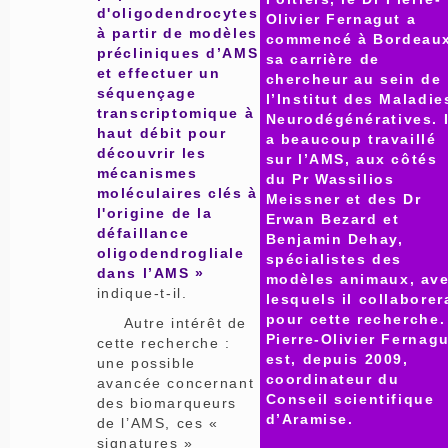
d'oligodendrocytes
Olivier Fernagut a
à partir de modèles
commencé à Bordeau
précliniques d’AMS
sa carrière de
et effectuer un
chercheur au sein de
séquençage
l’Institut des Maladie
transcriptomique à
Neurodégénératives. I
haut débit pour
a beaucoup travaillé
découvrir les
sur l’AMS, aux côtés
mécanismes
du Pr Wassilios
moléculaires clés à
Meissner et des Dr
l'origine de la
Erwan Bezard et
défaillance
Benjamin Dehay,
oligodendrogliale
spécialistes des
dans l’AMS »
modèles animaux, av
indique-t-il.
lesquels il collaborer
pour cette recherche.
Autre intérêt de
Pierre-Olivier Fernag
cette recherche :
est, depuis 2009,
une possible
coordinateur du
avancée concernant
Conseil scientifique
des biomarqueurs
d’Aramise.
de l’AMS, ces «
signatures »