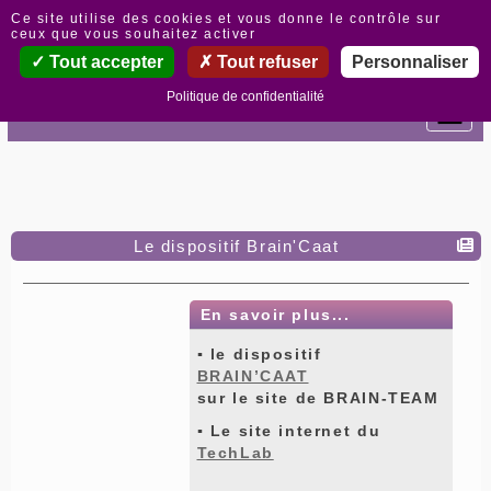
Panneau de gestion des cookies
Ce site utilise des cookies et vous donne le contrôle sur
ceux que vous souhaitez activer
Tout accepter
Tout refuser
Personnaliser
Politique de confidentialité
Le dispositif Brain'Caat
En savoir plus...
▪ le dispositif
BRAIN’CAAT
sur le site de BRAIN-TEAM
▪ Le site internet du
TechLab