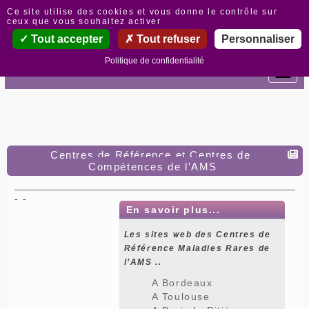
Panneau de gestion des cookies
Ce site utilise des cookies et vous donne le contrôle sur
ceux que vous souhaitez activer
Tout accepter
Tout refuser
Personnaliser
Politique de confidentialité
Centres de Référence et Centres de
Compétences de l'AMS
- -
En savoir plus...
Les sites web des Centres de
Référence Maladies Rares de
l’AMS ..
A Bordeaux
A Toulouse