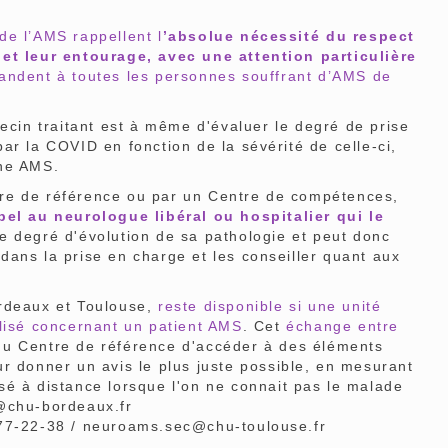
de l’AMS rappellent l
’absolue nécessité du respect
 et leur entourage, avec une attention particulière
andent à toutes les personnes souffrant d’AMS de
ecin traitant est à même d'évaluer le degré de prise
ar la COVID en fonction de la sévérité de celle-ci,
une AMS.
entre de référence ou par un Centre de compétences,
pel au neurologue libéral ou hospitalier qui le
le degré d'évolution de sa pathologie et peut donc
ans la prise en charge et les conseiller quant aux
rdeaux et Toulouse,
reste disponible si une unité
alisé concernant un patient AMS
. Cet
échange entre
u Centre de référence d'accéder à des éléments
r donner un avis le plus juste possible, en mesurant
lisé à distance lorsque l'on ne connait pas le malade
s@chu-bordeaux.fr
-77-22-38 / neuroams.sec@chu-toulouse.fr