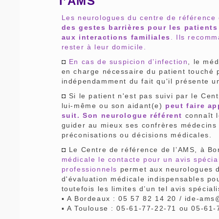
l’AMS
Les neurologues du centre de référence 
des gestes barrières pour les patients
aux interactions familiales
. Ils recomm
rester à leur domicile.
◘
En cas de suspicion d’infection
, le méd
en charge nécessaire du patient touché p
indépendamment du fait qu'il présente 
◘ Si le patient n'est pas suivi par le C
lui-même ou son aidant(e)
peut faire ap
suit. Son neurologue référent
connaît 
guider au mieux ses confrères médecins d
préconisations ou décisions médicales.
◘ Le Centre de référence de l’AMS, à Bo
médicale le contacte pour un avis spéci
professionnels
permet aux neurologues d
d'évaluation médicale indispensables pou
toutefois les limites d’un tel avis spécia
▪ A Bordeaux : 05 57 82 14 20 / ide-am
▪ A Toulouse : 05-61-77-22-71 ou 05-61