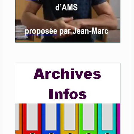
Pour vous inscrire aux séances du
mercredi , envoyez-nous un message
avec si possible « QiGong » en
objet, à l’adresse
ams.aramise@free.fr
Envie de retrouver les
newsletters “Les Infos
d’Aramise” que vous avez
reçues par mail ?
Plutôt que de rechercher dans
votre messagerie, elles sont
ici
.