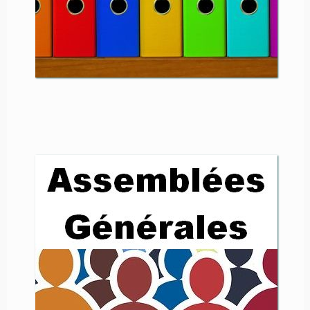
Retrouvez ici les comptes rendus
de nos précédentes Assemblées
générales :
■
2021
, en visio-conférence
■
2020
, en visio-conférence
■
2019, à Lyon
2018, à Paris