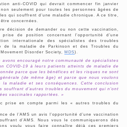
ion anti-COVID qui devrait commencer fin janvier
in non seulement pour toutes les personnes âgées de
es qui souffrent d’une maladie chronique. A ce titre,
 être concernées.
tre décision de demander ou non cette vaccination,
rise de position concernant l’opportunité d’une
tion internationale des spécialistes des troubles
ale de la maladie de Parkinson et des Troubles du
 Movement Disorder Society,
MDS
).
 avons encouragé notre communauté de spécialistes
on COVID-19 à leurs patients atteints de maladie de
onnée parce que les bénéfices et les risques ne sont
n générale (de même âge) et parce que nous voulons
e la maladie et ses conséquences. Cette conclusion
s souffrant d'autres troubles du mouvement qui n'ont
ées vaccinales rapportées. »
onc prise en compte parmi les « autres troubles du
ce de l’AMS un avis l’opportunité d’une vaccination
souffrant d’AMS. Nous vous le communiquerons dès
ns voulu vous faire connaître déjà ces premiers