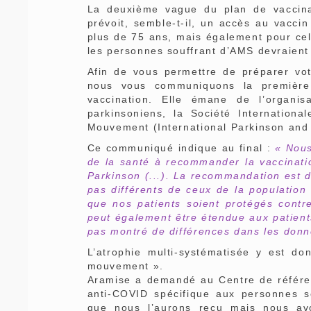
La deuxième vague du plan de vaccinat
prévoit, semble-t-il, un accès au vacc
plus de 75 ans, mais également pour cell
les personnes souffrant d’AMS devraient
Afin de vous permettre de préparer vo
nous vous communiquons la première p
vaccination. Elle émane de l’organisa
parkinsoniens, la Société Internation
Mouvement (International Parkinson and
Ce communiqué indique au final :
« Nous
de la santé à recommander la vaccinati
Parkinson (...). La recommandation est d
pas différents de ceux de la populatio
que nos patients soient protégés contr
peut également être étendue aux patient
pas montré de différences dans les donn
L’atrophie multi-systématisée y est d
mouvement ».
Aramise a demandé au Centre de référen
anti-COVID spécifique aux personnes 
que nous l’aurons reçu mais nous avo